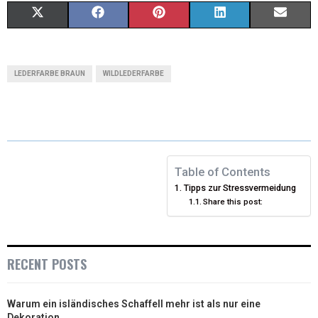
X
F
P
L
E
(
A
I
I
M
T
C
N
N
A
LEDERFARBE BRAUN
WILDLEDERFARBE
W
E
T
K
I
I
B
E
E
L
T
O
R
D
T
O
E
I
Table of Contents
Tipps zur Stressvermeidung
E
K
S
N
Share this post:
R
T
)
RECENT POSTS
Warum ein isländisches Schaffell mehr ist als nur eine
Dekoration