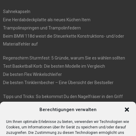
Sahnekapseln
Eine Herdabdeckplatte als neues Küchen Item
Trampolinspringen und Trampolinfedern
Beim BMW 118d weist die Steuerkette Konstruktions- und/oder
Materialfehler auf
Regenschirm Sturmfest: 5 Gründe, warum Sie es wählen sollten
Test Basketball Korb: Die besten Modelle im Vergleich
Die besten Flex Winkelschleifer
Die besten Trinklernbecher – Eine Übersicht der Bestseller
Tipps und Tricks: So bekommst Du den Nagelfräser in den Griff
E1 International Investment Holding GmbH: Wer wir sind
Berechtigungen verwalten
Veganismus und Vegetarismus: Was ist der Unterschied?
Bumpkeys sind ein Phänomen, das viel Aufmerksamkeit erregt.
Um Ihnen optimale Erlebnisse zu bieten, verwenden wir Technologien wie
Cookies, um Informationen über Ihr Gerät zu speichern und/oder darauf
zuzugreifen. Die Zustimmung zu diesen Technologien ermöglicht uns