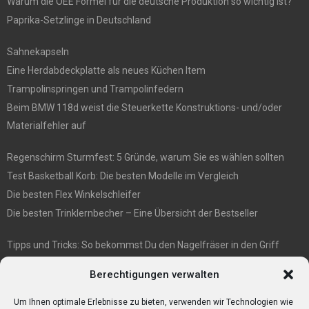
Warum die OEE Formel für die deutsche Produktion so wichtig ist?
Paprika-Setzlinge in Deutschland
Sahnekapseln
Eine Herdabdeckplatte als neues Küchen Item
Trampolinspringen und Trampolinfedern
Beim BMW 118d weist die Steuerkette Konstruktions- und/oder
Materialfehler auf
Regenschirm Sturmfest: 5 Gründe, warum Sie es wählen sollten
Test Basketball Korb: Die besten Modelle im Vergleich
Die besten Flex Winkelschleifer
Die besten Trinklernbecher – Eine Übersicht der Bestseller
Tipps und Tricks: So bekommst Du den Nagelfräser in den Griff
E1 International Investment Holding GmbH: Wer wir sind
Berechtigungen verwalten
Veganismus und Vegetarismus: Was ist der Unterschied?
Bumpkeys sind ein Phänomen, das viel Aufmerksamkeit erregt.
Um Ihnen optimale Erlebnisse zu bieten, verwenden wir Technologien wie