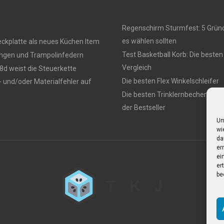
n
Regenschirm Sturmfest: 5 Grün
es wählen sollten
ckplatte als neues Küchen Item
Test Basketball Korb: Die besten
ingen und Trampolinfedern
Vergleich
d weist die Steuerkette
Die besten Flex Winkelschleifer
- und/oder Materialfehler auf
Die besten Trinklernbecher – Ein
der Bestseller
Um
wi
da
er
ei
er
be