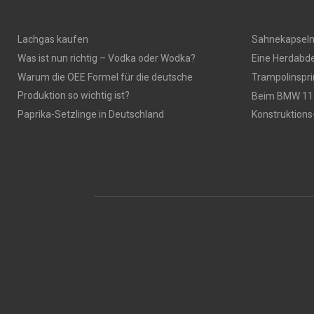
Lachgas kaufen
Sahnekapsel
Was ist nun richtig – Vodka oder Wodka?
Eine Herdabde
Warum die OEE Formel für die deutsche
Trampolinspr
Produktion so wichtig ist?
Beim BMW 118
Paprika-Setzlinge in Deutschland
Konstruktions