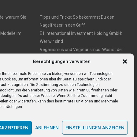
de, warum Sie
Tipps und Tricks: So bekommst Du den
Nagelfräser in den Griff
 Modelle im
E1 International Investment Holding GmbH:
Wer wir sind
Veganismus und Vegetarismus: Was ist der
Unterschied?
e Übersicht
Berechtigungen verwalten
Bumpkeys sind ein Phänomen, das viel
Aufmerksamkeit erregt.
 Ihnen optimale Erlebnisse zu bieten, verwenden wir Technologien
e Cookies, um Informationen über Ihr Gerät zu speichern und/oder
rauf zuzugreifen. Die Zustimmung zu diesen Technologien
möglicht uns die Verarbeitung von Daten wie Ihrem Surfverhalten oder
ndeutigen IDs auf dieser Website. Wenn Sie Ihre Zustimmung nicht
teilen oder widerrufen, kann dies bestimmte Funktionen und Merkmale
einträchtigen.
AKZEPTIEREN
ABLEHNEN
EINSTELLUNGEN ANZEIGEN