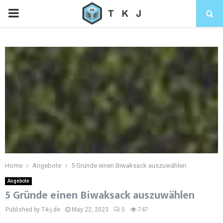
Home
Angebote
5 Gründe einen Biwaksack auszuwählen
Angebote
5 Gründe einen Biwaksack auszuwählen
Published by T-k-j.de
May 22, 2023
0
747