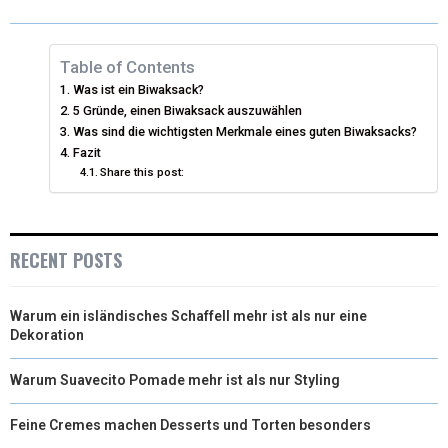
W
E
T
K
I
I
B
E
E
L
Table of Contents
Was ist ein Biwaksack?
T
O
R
D
5 Gründe, einen Biwaksack auszuwählen
T
Was sind die wichtigsten Merkmale eines guten Biwaksacks?
O
E
I
Fazit
E
K
S
N
Share this post:
R
T
)
RECENT POSTS
Warum ein isländisches Schaffell mehr ist als nur eine
Dekoration
Warum Suavecito Pomade mehr ist als nur Styling
Feine Cremes machen Desserts und Torten besonders