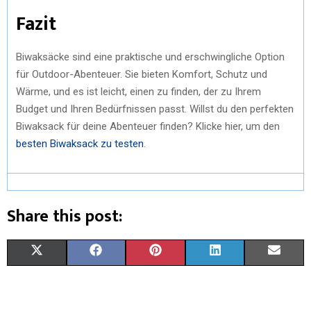
Fazit
Biwaksäcke sind eine praktische und erschwingliche Option
für Outdoor-Abenteuer. Sie bieten Komfort, Schutz und
Wärme, und es ist leicht, einen zu finden, der zu Ihrem
Budget und Ihren Bedürfnissen passt. Willst du den perfekten
Biwaksack für deine Abenteuer finden? Klicke hier, um den
besten Biwaksack zu testen
.
Share this post:
X
F
P
L
E
(
A
I
I
M
T
C
N
N
A