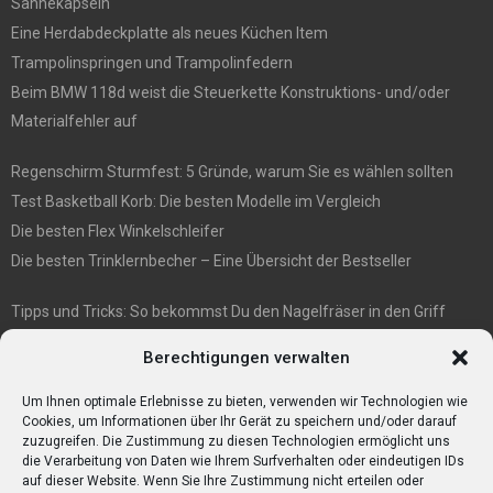
Sahnekapseln
Eine Herdabdeckplatte als neues Küchen Item
Trampolinspringen und Trampolinfedern
Beim BMW 118d weist die Steuerkette Konstruktions- und/oder
Materialfehler auf
Regenschirm Sturmfest: 5 Gründe, warum Sie es wählen sollten
Test Basketball Korb: Die besten Modelle im Vergleich
Die besten Flex Winkelschleifer
Die besten Trinklernbecher – Eine Übersicht der Bestseller
Tipps und Tricks: So bekommst Du den Nagelfräser in den Griff
E1 International Investment Holding GmbH: Wer wir sind
Berechtigungen verwalten
Veganismus und Vegetarismus: Was ist der Unterschied?
Bumpkeys sind ein Phänomen, das viel Aufmerksamkeit erregt.
Um Ihnen optimale Erlebnisse zu bieten, verwenden wir Technologien wie
Cookies, um Informationen über Ihr Gerät zu speichern und/oder darauf
zuzugreifen. Die Zustimmung zu diesen Technologien ermöglicht uns
die Verarbeitung von Daten wie Ihrem Surfverhalten oder eindeutigen IDs
auf dieser Website. Wenn Sie Ihre Zustimmung nicht erteilen oder