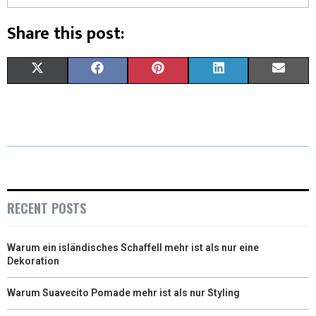
Share this post:
X
F
P
L
E
(
A
I
I
M
T
C
N
N
A
W
E
T
K
I
I
B
E
E
L
T
O
R
D
RECENT POSTS
T
O
E
I
Warum ein isländisches Schaffell mehr ist als nur eine
E
K
S
N
Dekoration
R
T
Warum Suavecito Pomade mehr ist als nur Styling
)