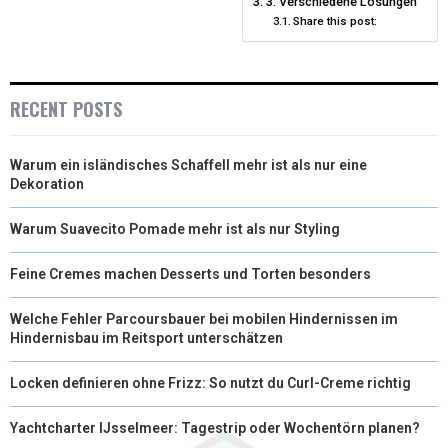
T
O
E
3. Verschiedene Lösungen
I
Share this post:
E
K
S
N
R
T
RECENT POSTS
)
Warum ein isländisches Schaffell mehr ist als nur eine
Dekoration
Warum Suavecito Pomade mehr ist als nur Styling
Feine Cremes machen Desserts und Torten besonders
Welche Fehler Parcoursbauer bei mobilen Hindernissen im
Hindernisbau im Reitsport unterschätzen
Locken definieren ohne Frizz: So nutzt du Curl-Creme richtig
Yachtcharter IJsselmeer: Tagestrip oder Wochentörn planen?