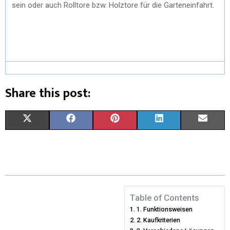
sein oder auch Rolltore bzw. Holztore für die Garteneinfahrt.
Share this post:
X
F
P
L
E
(
A
I
I
M
T
C
N
N
A
W
E
T
K
I
I
B
E
E
L
Table of Contents
1. Funktionsweisen
T
O
R
D
2. Kaufkriterien