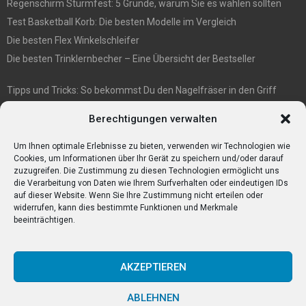
Regenschirm Sturmfest: 5 Gründe, warum Sie es wählen sollten
Test Basketball Korb: Die besten Modelle im Vergleich
Die besten Flex Winkelschleifer
Die besten Trinklernbecher – Eine Übersicht der Bestseller
Tipps und Tricks: So bekommst Du den Nagelfräser in den Griff
E1 International Investment Holding GmbH: Wer wir sind
Berechtigungen verwalten
Veganismus und Vegetarismus: Was ist der Unterschied?
Bumpkeys sind ein Phänomen, das viel Aufmerksamkeit erregt.
Um Ihnen optimale Erlebnisse zu bieten, verwenden wir Technologien wie
Cookies, um Informationen über Ihr Gerät zu speichern und/oder darauf
zuzugreifen. Die Zustimmung zu diesen Technologien ermöglicht uns
die Verarbeitung von Daten wie Ihrem Surfverhalten oder eindeutigen IDs
auf dieser Website. Wenn Sie Ihre Zustimmung nicht erteilen oder
widerrufen, kann dies bestimmte Funktionen und Merkmale
beeinträchtigen.
AKZEPTIEREN
ABLEHNEN