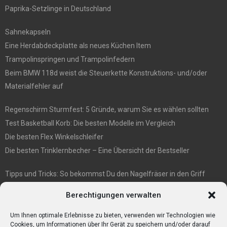
Paprika-Setzlinge in Deutschland
Sahnekapseln
Eine Herdabdeckplatte als neues Küchen Item
Trampolinspringen und Trampolinfedern
Beim BMW 118d weist die Steuerkette Konstruktions- und/oder
Materialfehler auf
Regenschirm Sturmfest: 5 Gründe, warum Sie es wählen sollten
Test Basketball Korb: Die besten Modelle im Vergleich
Die besten Flex Winkelschleifer
Die besten Trinklernbecher – Eine Übersicht der Bestseller
Tipps und Tricks: So bekommst Du den Nagelfräser in den Griff
E1 International Investment Holding GmbH: Wer wir sind
Berechtigungen verwalten
Veganismus und Vegetarismus: Was ist der Unterschied?
Bumpkeys sind ein Phänomen, das viel Aufmerksamkeit erregt.
Um Ihnen optimale Erlebnisse zu bieten, verwenden wir Technologien wie
Cookies, um Informationen über Ihr Gerät zu speichern und/oder darauf