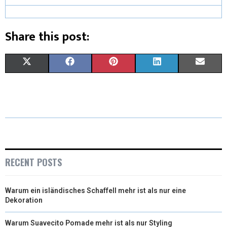
Share this post:
X
F
P
L
E
(
A
I
I
M
T
C
N
N
A
W
E
T
K
I
I
B
E
E
L
T
O
R
D
RECENT POSTS
T
O
E
I
Warum ein isländisches Schaffell mehr ist als nur eine
E
K
S
N
Dekoration
R
T
Warum Suavecito Pomade mehr ist als nur Styling