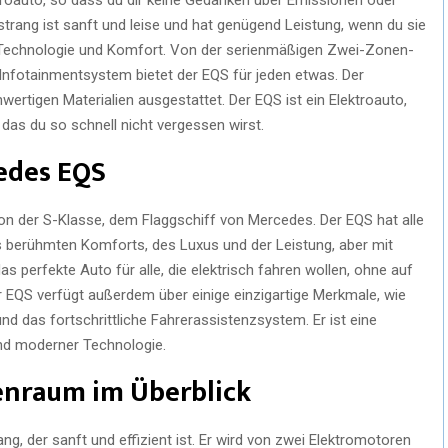
rang ist sanft und leise und hat genügend Leistung, wenn du sie
n Technologie und Komfort. Von der serienmäßigen Zwei-Zonen-
nfotainmentsystem bietet der EQS für jeden etwas. Der
wertigen Materialien ausgestattet. Der EQS ist ein Elektroauto,
 das du so schnell nicht vergessen wirst.
edes EQS
ion der S-Klasse, dem Flaggschiff von Mercedes. Der EQS hat alle
es berühmten Komforts, des Luxus und der Leistung, aber mit
das perfekte Auto für alle, die elektrisch fahren wollen, ohne auf
r EQS verfügt außerdem über einige einzigartige Merkmale, wie
 das fortschrittliche Fahrerassistenzsystem. Er ist eine
und moderner Technologie.
enraum im Überblick
ng, der sanft und effizient ist. Er wird von zwei Elektromotoren