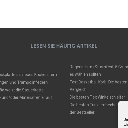
LESEN SIE HÄUFIG ARTIKEL
n
Regenschirm Sturmfest: 5 Grün
es wählen sollten
ckplatte als neues Küchen Item
Test Basketball Korb: Die besten
ingen und Trampolinfedern
Vergleich
d weist die Steuerkette
Die besten Flex Winkelschleifer
- und/oder Materialfehler auf
Die besten Trinklernbecher – Ein
der Bestseller
Um
wi