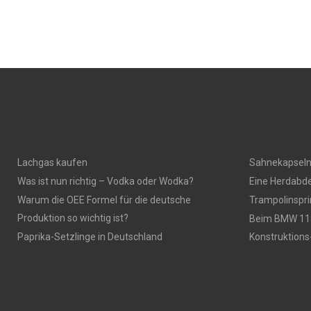
Lachgas kaufen
Sahnekapsel
Was ist nun richtig – Vodka oder Wodka?
Eine Herdabde
Warum die OEE Formel für die deutsche
Trampolinspr
Produktion so wichtig ist?
Beim BMW 118
Paprika-Setzlinge in Deutschland
Konstruktions