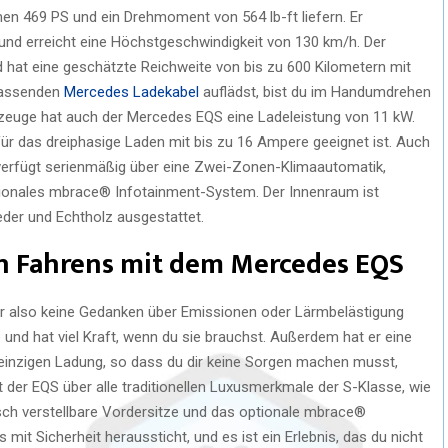
en 469 PS und ein Drehmoment von 564 lb-ft liefern. Er
und erreicht eine Höchstgeschwindigkeit von 130 km/h. Der
d hat eine geschätzte Reichweite von bis zu 600 Kilometern mit
 passenden
Mercedes Ladekabel
auflädst, bist du im Handumdrehen
rzeuge hat auch der Mercedes EQS eine Ladeleistung von 11 kW.
ür das dreiphasige Laden mit bis zu 16 Ampere geeignet ist. Auch
 verfügt serienmäßig über eine Zwei-Zonen-Klimaautomatik,
optionales mbrace® Infotainment-System. Der Innenraum ist
der und Echtholz ausgestattet.
en Fahrens mit dem Mercedes EQS
dir also keine Gedanken über Emissionen oder Lärmbelästigung
 und hat viel Kraft, wenn du sie brauchst. Außerdem hat er eine
r einzigen Ladung, so dass du dir keine Sorgen machen musst,
 der EQS über alle traditionellen Luxusmerkmale der S-Klasse, wie
isch verstellbare Vordersitze und das optionale mbrace®
 mit Sicherheit heraussticht, und es ist ein Erlebnis, das du nicht