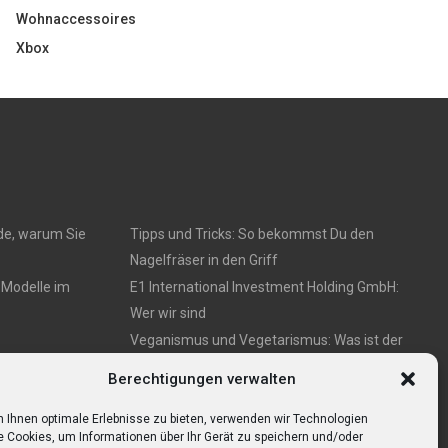
Wohnaccessoires
Xbox
de, warum Sie
Tipps und Tricks: So bekommst Du den
Nagelfräser in den Griff
 Modelle im
E1 International Investment Holding GmbH:
Wer wir sind
Veganismus und Vegetarismus: Was ist der
Unterschied?
e Übersicht
Berechtigungen verwalten
Bumpkeys sind ein Phänomen, das viel
Aufmerksamkeit erregt.
 Ihnen optimale Erlebnisse zu bieten, verwenden wir Technologien
e Cookies, um Informationen über Ihr Gerät zu speichern und/oder