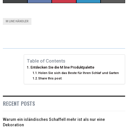
(
A
I
I
M
T
C
N
N
A
M LINE HÄNDLER
W
E
T
K
I
I
B
E
E
L
T
O
R
D
T
O
E
I
Table of Contents
Entdecken Sie die M line Produktpalette
E
K
S
N
Holen Sie sich das Beste für Ihren Schlaf und Garten
Share this post:
R
T
)
RECENT POSTS
Warum ein isländisches Schaffell mehr ist als nur eine
Dekoration