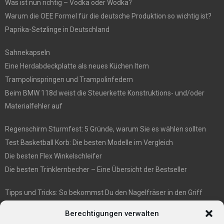
Was ist nun richtig – Vodka oder Wodka?
Warum die OEE Formel für die deutsche Produktion so wichtig ist?
Paprika-Setzlinge in Deutschland
Sahnekapseln
Eine Herdabdeckplatte als neues Küchen Item
Trampolinspringen und Trampolinfedern
Beim BMW 118d weist die Steuerkette Konstruktions- und/oder
Materialfehler auf
Regenschirm Sturmfest: 5 Gründe, warum Sie es wählen sollten
Test Basketball Korb: Die besten Modelle im Vergleich
Die besten Flex Winkelschleifer
Die besten Trinklernbecher – Eine Übersicht der Bestseller
Tipps und Tricks: So bekommst Du den Nagelfräser in den Griff
E1 International Investment Holding GmbH: Wer wir sind
Berechtigungen verwalten
Veganismus und Vegetarismus: Was ist der Unterschied?