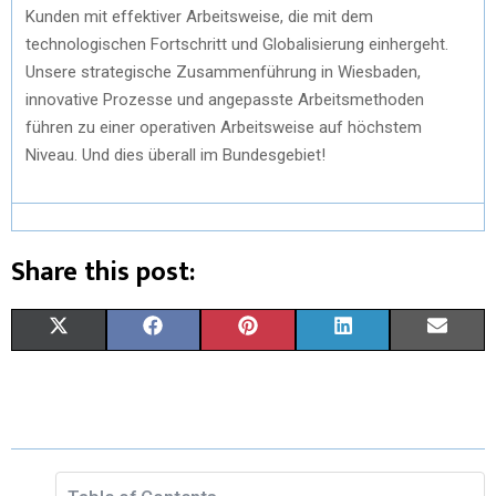
Kunden mit effektiver Arbeitsweise, die mit dem
technologischen Fortschritt und Globalisierung einhergeht.
Unsere strategische Zusammenführung in Wiesbaden,
innovative Prozesse und angepasste Arbeitsmethoden
führen zu einer operativen Arbeitsweise auf höchstem
Niveau. Und dies überall im Bundesgebiet!
Share this post:
X
F
P
L
E
(
A
I
I
M
T
C
N
N
A
W
E
T
K
I
I
B
E
E
L