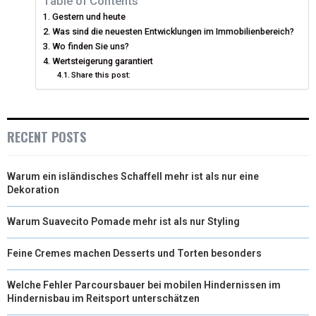
Table of Contents
Gestern und heute
T
O
R
D
Was sind die neuesten Entwicklungen im Immobilienbereich?
T
Wo finden Sie uns?
O
E
I
Wertsteigerung garantiert
E
K
S
N
Share this post:
R
T
)
RECENT POSTS
Warum ein isländisches Schaffell mehr ist als nur eine
Dekoration
Warum Suavecito Pomade mehr ist als nur Styling
Feine Cremes machen Desserts und Torten besonders
Welche Fehler Parcoursbauer bei mobilen Hindernissen im
Hindernisbau im Reitsport unterschätzen