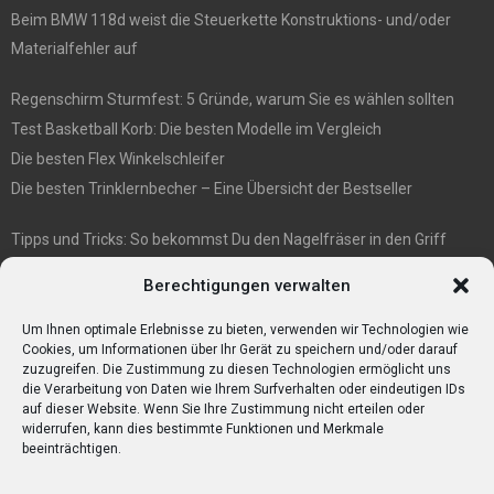
Beim BMW 118d weist die Steuerkette Konstruktions- und/oder
Materialfehler auf
Regenschirm Sturmfest: 5 Gründe, warum Sie es wählen sollten
Test Basketball Korb: Die besten Modelle im Vergleich
Die besten Flex Winkelschleifer
Die besten Trinklernbecher – Eine Übersicht der Bestseller
Tipps und Tricks: So bekommst Du den Nagelfräser in den Griff
E1 International Investment Holding GmbH: Wer wir sind
Berechtigungen verwalten
Veganismus und Vegetarismus: Was ist der Unterschied?
Bumpkeys sind ein Phänomen, das viel Aufmerksamkeit erregt.
Um Ihnen optimale Erlebnisse zu bieten, verwenden wir Technologien wie
Cookies, um Informationen über Ihr Gerät zu speichern und/oder darauf
zuzugreifen. Die Zustimmung zu diesen Technologien ermöglicht uns
die Verarbeitung von Daten wie Ihrem Surfverhalten oder eindeutigen IDs
auf dieser Website. Wenn Sie Ihre Zustimmung nicht erteilen oder
widerrufen, kann dies bestimmte Funktionen und Merkmale
beeinträchtigen.