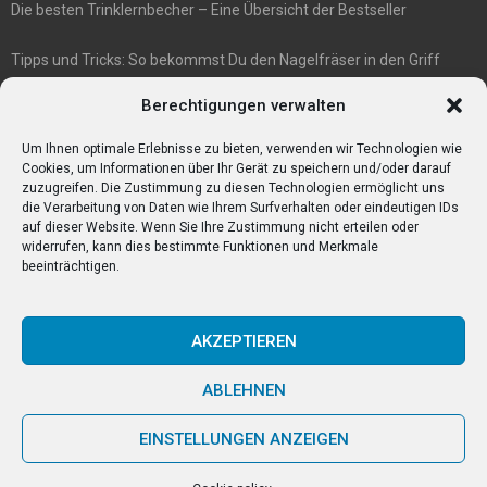
Die besten Trinklernbecher – Eine Übersicht der Bestseller
Tipps und Tricks: So bekommst Du den Nagelfräser in den Griff
E1 International Investment Holding GmbH: Wer wir sind
Berechtigungen verwalten
Veganismus und Vegetarismus: Was ist der Unterschied?
Bumpkeys sind ein Phänomen, das viel Aufmerksamkeit erregt.
Um Ihnen optimale Erlebnisse zu bieten, verwenden wir Technologien wie
Cookies, um Informationen über Ihr Gerät zu speichern und/oder darauf
zuzugreifen. Die Zustimmung zu diesen Technologien ermöglicht uns
die Verarbeitung von Daten wie Ihrem Surfverhalten oder eindeutigen IDs
auf dieser Website. Wenn Sie Ihre Zustimmung nicht erteilen oder
widerrufen, kann dies bestimmte Funktionen und Merkmale
beeinträchtigen.
AKZEPTIEREN
ABLEHNEN
@2023 - www.T-k-j.de. All Right Reserved.
EINSTELLUNGEN ANZEIGEN
Home
Cookie policy (EU)
Our authors
Partners
Website index