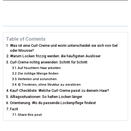
(
A
I
M
T
C
N
A
W
E
K
I
I
B
E
L
Table of Contents
Was ist eine Curl-Creme und worin unterscheidet sie sich von Gel
T
O
D
oder Mousse?
Warum Locken frizzig werden: die häufigsten Auslöser
T
O
I
Curl-Creme richtig anwenden: Schritt für Schritt
Auf feuchtem Haar arbeiten
E
K
N
Die richtige Menge finden
R
Verteilen und scrunchen
4) Trocknen, ohne Struktur zu zerstören
)
Kauf-Checkliste: Welche Curl-Creme passt zu deinem Haar?
Alltagssituationen: So halten Locken länger
Orientierung: Wo du passende Lockenpflege findest
Fazit
Share this post: