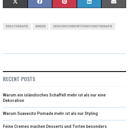
X
F
P
L
E
(
A
I
I
M
T
C
N
N
A
ERGOTHERAPIE
KINDER
SENSORISCHEN INTEGRATIONSTHERAPIE
W
E
T
K
I
I
B
E
E
L
T
O
R
D
T
O
E
I
E
K
S
N
RECENT POSTS
R
T
Warum ein isländisches Schaffell mehr ist als nur eine
)
Dekoration
Warum Suavecito Pomade mehr ist als nur Styling
Feine Cremes machen Desserts und Torten besonders