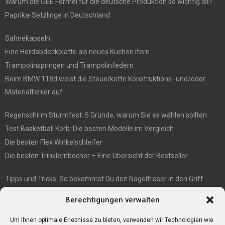
Warum die OEE Formel für die deutsche Produktion so wichtig ist?
Paprika-Setzlinge in Deutschland
Sahnekapseln
Eine Herdabdeckplatte als neues Küchen Item
Trampolinspringen und Trampolinfedern
Beim BMW 118d weist die Steuerkette Konstruktions- und/oder
Materialfehler auf
Regenschirm Sturmfest: 5 Gründe, warum Sie es wählen sollten
Test Basketball Korb: Die besten Modelle im Vergleich
Die besten Flex Winkelschleifer
Die besten Trinklernbecher – Eine Übersicht der Bestseller
Tipps und Tricks: So bekommst Du den Nagelfräser in den Griff
E1 International Investment Holding GmbH: Wer wir sind
Berechtigungen verwalten
Veganismus und Vegetarismus: Was ist der Unterschied?
Bumpkeys sind ein Phänomen, das viel Aufmerksamkeit erregt.
Um Ihnen optimale Erlebnisse zu bieten, verwenden wir Technologien wie