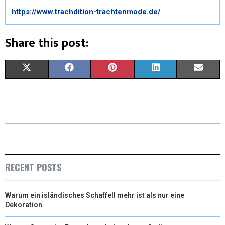
https://www.trachdition-trachtenmode.de/
Share this post:
X
F
P
L
E
(
A
I
I
M
T
C
N
N
A
W
E
T
K
I
I
B
E
E
L
T
O
R
D
RECENT POSTS
T
O
E
I
Warum ein isländisches Schaffell mehr ist als nur eine
E
K
S
N
Dekoration
R
T