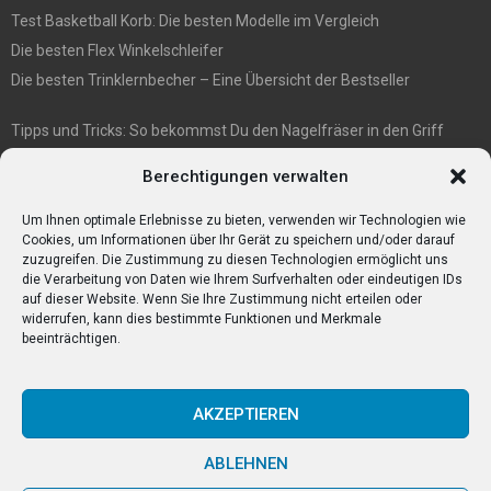
Test Basketball Korb: Die besten Modelle im Vergleich
Die besten Flex Winkelschleifer
Die besten Trinklernbecher – Eine Übersicht der Bestseller
Tipps und Tricks: So bekommst Du den Nagelfräser in den Griff
E1 International Investment Holding GmbH: Wer wir sind
Berechtigungen verwalten
Veganismus und Vegetarismus: Was ist der Unterschied?
Bumpkeys sind ein Phänomen, das viel Aufmerksamkeit erregt.
Um Ihnen optimale Erlebnisse zu bieten, verwenden wir Technologien wie
Cookies, um Informationen über Ihr Gerät zu speichern und/oder darauf
zuzugreifen. Die Zustimmung zu diesen Technologien ermöglicht uns
die Verarbeitung von Daten wie Ihrem Surfverhalten oder eindeutigen IDs
auf dieser Website. Wenn Sie Ihre Zustimmung nicht erteilen oder
widerrufen, kann dies bestimmte Funktionen und Merkmale
beeinträchtigen.
AKZEPTIEREN
ABLEHNEN