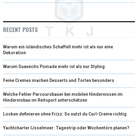
T
O
R
D
T
O
E
I
E
K
S
N
RECENT POSTS
R
T
Warum ein isländisches Schaffell mehr ist als nur eine
)
Dekoration
Warum Suavecito Pomade mehr ist als nur Styling
Feine Cremes machen Desserts und Torten besonders
Welche Fehler Parcoursbauer bei mobilen Hindernissen im
Hindernisbau im Reitsport unterschätzen
Locken definieren ohne Frizz: So nutzt du Curl-Creme richtig
Yachtcharter IJsselmeer: Tagestrip oder Wochentörn planen?