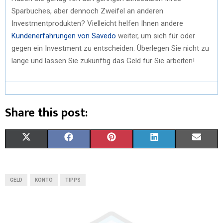
Sparbuches, aber dennoch Zweifel an anderen
Investmentprodukten? Vielleicht helfen Ihnen andere
Kundenerfahrungen von Savedo
weiter, um sich für oder
gegen ein Investment zu entscheiden. Überlegen Sie nicht zu
lange und lassen Sie zukünftig das Geld für Sie arbeiten!
Share this post:
X
F
P
L
E
(
A
I
I
M
T
C
N
N
A
GELD
KONTO
TIPPS
W
E
T
K
I
I
B
E
E
L