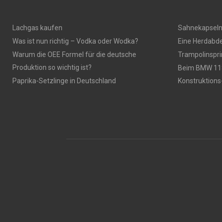
Lachgas kaufen
Sahnekapsel
Was ist nun richtig – Vodka oder Wodka?
Eine Herdabde
Warum die OEE Formel für die deutsche
Trampolinspr
Produktion so wichtig ist?
Beim BMW 118
Paprika-Setzlinge in Deutschland
Konstruktions