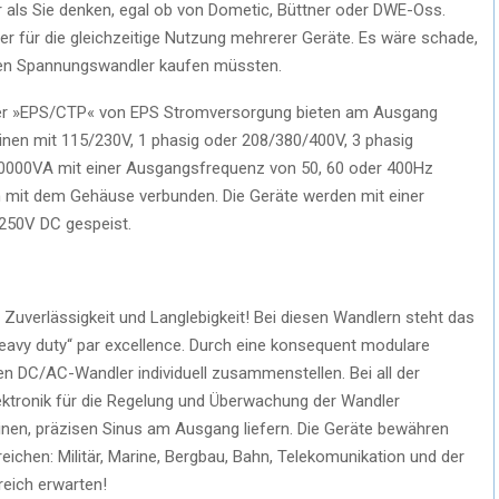
 als Sie denken, egal ob von Dometic, Büttner oder DWE-Oss.
der für die gleichzeitige Nutzung mehrerer Geräte. Es wäre schade,
euen Spannungswandler kaufen müssten.
ter »EPS/CTP« von EPS Stromversorgung bieten am Ausgang
nen mit 115/230V, 1 phasig oder 208/380/400V, 3 phasig
0000VA mit einer Ausgangsfrequenz von 50, 60 oder 400Hz
n mit dem Gehäuse verbunden. Die Geräte werden mit einer
 250V DC gespeist.
 Zuverlässigkeit und Langlebigkeit! Bei diesen Wandlern steht das
heavy duty“ par excellence. Durch eine konsequent modulare
n DC/AC-Wandler individuell zusammenstellen. Bei all der
ektronik für die Regelung und Überwachung der Wandler
inen, präzisen Sinus am Ausgang liefern. Die Geräte bewähren
reichen: Militär, Marine, Bergbau, Bahn, Telekomunikation und der
reich erwarten!