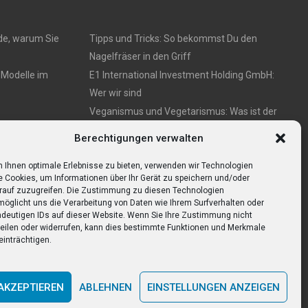
de, warum Sie
Tipps und Tricks: So bekommst Du den
Nagelfräser in den Griff
 Modelle im
E1 International Investment Holding GmbH:
Wer wir sind
Veganismus und Vegetarismus: Was ist der
Unterschied?
e Übersicht
Berechtigungen verwalten
Bumpkeys sind ein Phänomen, das viel
Aufmerksamkeit erregt.
 Ihnen optimale Erlebnisse zu bieten, verwenden wir Technologien
e Cookies, um Informationen über Ihr Gerät zu speichern und/oder
rauf zuzugreifen. Die Zustimmung zu diesen Technologien
möglicht uns die Verarbeitung von Daten wie Ihrem Surfverhalten oder
ndeutigen IDs auf dieser Website. Wenn Sie Ihre Zustimmung nicht
teilen oder widerrufen, kann dies bestimmte Funktionen und Merkmale
einträchtigen.
AKZEPTIEREN
ABLEHNEN
EINSTELLUNGEN ANZEIGEN