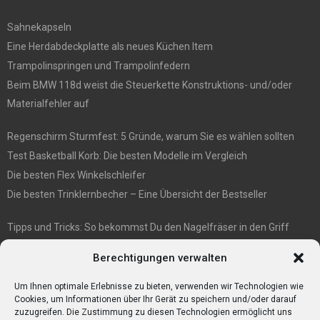
Sahnekapseln
Eine Herdabdeckplatte als neues Küchen Item
Trampolinspringen und Trampolinfedern
Beim BMW 118d weist die Steuerkette Konstruktions- und/oder
Materialfehler auf
Regenschirm Sturmfest: 5 Gründe, warum Sie es wählen sollten
Test Basketball Korb: Die besten Modelle im Vergleich
Die besten Flex Winkelschleifer
Die besten Trinklernbecher – Eine Übersicht der Bestseller
Tipps und Tricks: So bekommst Du den Nagelfräser in den Griff
E1 International Investment Holding GmbH: Wer wir sind
Berechtigungen verwalten
Veganismus und Vegetarismus: Was ist der Unterschied?
Bumpkeys sind ein Phänomen, das viel Aufmerksamkeit erregt.
Um Ihnen optimale Erlebnisse zu bieten, verwenden wir Technologien wie
Cookies, um Informationen über Ihr Gerät zu speichern und/oder darauf
zuzugreifen. Die Zustimmung zu diesen Technologien ermöglicht uns