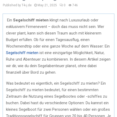
Published by T-k-j.de
May 21, 2025
0
746
Ein
Segelschiff mieten
klingt nach Luxusurlaub oder
exklusivem Firmenevent – doch das muss nicht sein. Wer
clever plant, kann sich diesen Traum auch mit kleinerem
Budget erfüllen. Ob für einen Tagesausflug, einen
Wochenendtrip oder eine ganze Woche auf dem Wasser: Ein
Segelschiff mieten
ist eine einzigartige Möglichkeit, Natur,
Ruhe und Abenteuer zu kombinieren. In diesem Artikel zeigen
wir dir, wie du dein Segelabenteuer planst, ohne dabei
finanziell über Bord zu gehen.
Was bedeutet es eigentlich, ein Segelschiff zu mieten? Ein
Segelschiff zu mieten bedeutet, für einen bestimmten
Zeitraum die Nutzung eines Segelbootes oder -schiffes zu
buchen. Dabei hast du verschiedene Optionen: Du kannst ein
kleines Segelboot für zwei Personen wählen oder ein großes
Traditionssegelschiff für Gruppen von 20 bis 40 Personen. Je