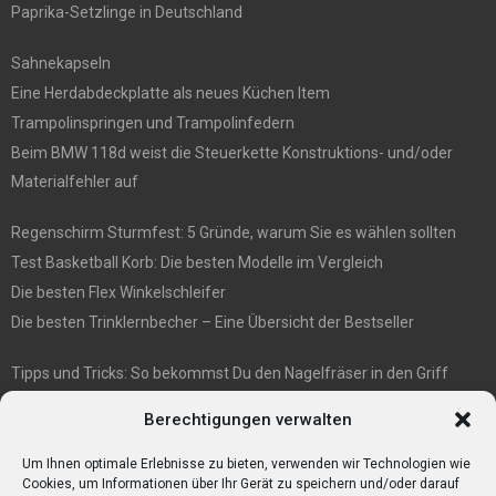
Paprika-Setzlinge in Deutschland
Sahnekapseln
Eine Herdabdeckplatte als neues Küchen Item
Trampolinspringen und Trampolinfedern
Beim BMW 118d weist die Steuerkette Konstruktions- und/oder
Materialfehler auf
Regenschirm Sturmfest: 5 Gründe, warum Sie es wählen sollten
Test Basketball Korb: Die besten Modelle im Vergleich
Die besten Flex Winkelschleifer
Die besten Trinklernbecher – Eine Übersicht der Bestseller
Tipps und Tricks: So bekommst Du den Nagelfräser in den Griff
E1 International Investment Holding GmbH: Wer wir sind
Berechtigungen verwalten
Veganismus und Vegetarismus: Was ist der Unterschied?
Bumpkeys sind ein Phänomen, das viel Aufmerksamkeit erregt.
Um Ihnen optimale Erlebnisse zu bieten, verwenden wir Technologien wie
Cookies, um Informationen über Ihr Gerät zu speichern und/oder darauf