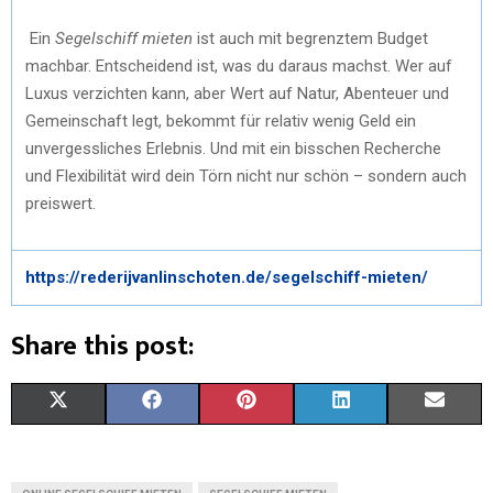
Ein
Segelschiff mieten
ist auch mit begrenztem Budget
machbar. Entscheidend ist, was du daraus machst. Wer auf
Luxus verzichten kann, aber Wert auf Natur, Abenteuer und
Gemeinschaft legt, bekommt für relativ wenig Geld ein
unvergessliches Erlebnis. Und mit ein bisschen Recherche
und Flexibilität wird dein Törn nicht nur schön – sondern auch
preiswert.
https://rederijvanlinschoten.de/segelschiff-mieten/
Share this post:
X
F
P
L
E
(
A
I
I
M
T
C
N
N
A