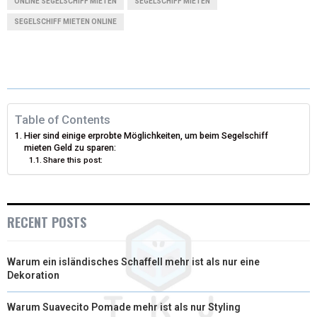
ONLINE SEGELSCHIFF MIETEN
SEGELSCHIFF MIETEN
W
E
T
K
I
SEGELSCHIFF MIETEN ONLINE
I
B
E
E
L
T
O
R
D
T
O
E
I
Table of Contents
E
K
S
N
Hier sind einige erprobte Möglichkeiten, um beim Segelschiff
R
T
mieten Geld zu sparen:
Share this post:
)
RECENT POSTS
Warum ein isländisches Schaffell mehr ist als nur eine
Dekoration
Warum Suavecito Pomade mehr ist als nur Styling